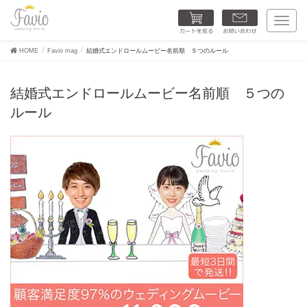
カートを見る
お問い合わせ
T
o
g
HOME
Favio mag
結婚式エンドロールムービー名前順 ５つのルール
g
l
e
結婚式エンドロールムービー名前順 ５つの
n
a
ルール
v
i
g
a
t
i
o
n