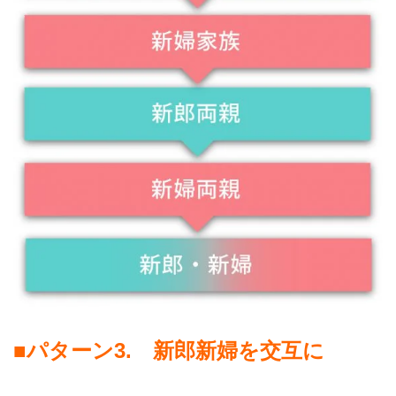
■
パターン
3.
新郎新婦を交互に