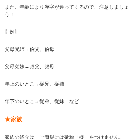
また、年齢により漢字が違ってくるので、注意しましょ
う！
〖例〗
父母兄姉→伯父、伯母
父母弟妹→叔父、叔母
年上のいとこ→従兄、従姉
年下のいとこ→従弟、従妹 など
★家族
家族の紹介は、ご両親には敬称「様」をつけません。