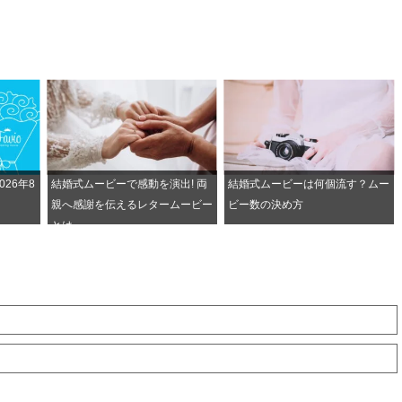
2026年8
結婚式ムービーで感動を演出! 両
結婚式ムービーは何個流す？ムー
親へ感謝を伝えるレタームービー
ビー数の決め方
とは