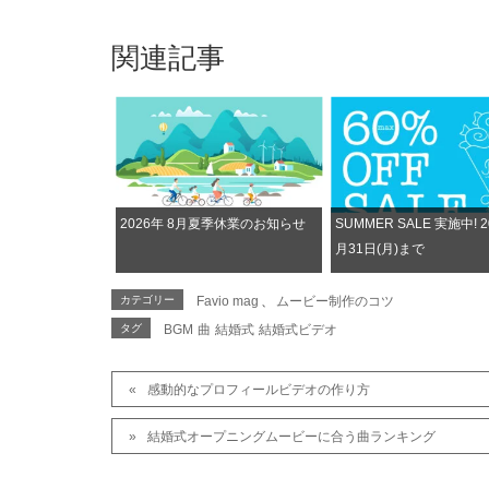
関連記事
2026年 8月夏季休業のお知らせ
SUMMER SALE 実施中! 
月31日(月)まで
カテゴリー
Favio mag
、
ムービー制作のコツ
タグ
BGM
曲
結婚式
結婚式ビデオ
感動的なプロフィールビデオの作り方
結婚式オープニングムービーに合う曲ランキング