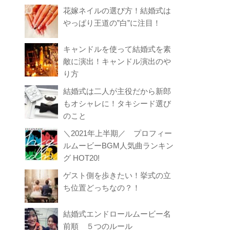
花嫁ネイルの選び方！結婚式は
やっぱり王道の”白”に注目！
キャンドルを使って結婚式を素
敵に演出！キャンドル演出のや
り方
結婚式は二人が主役だから新郎
もオシャレに！タキシード選び
のこと
＼2021年上半期／ プロフィー
ルムービーBGM人気曲ランキン
グ HOT20!
ゲスト側を歩きたい！挙式の立
ち位置どっちなの？！
結婚式エンドロールムービー名
前順 ５つのルール