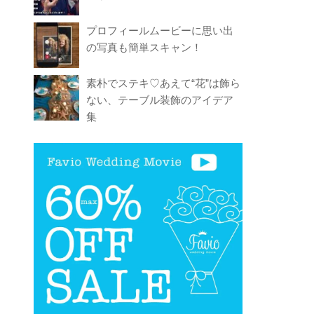
プロフィールムービーに思い出
の写真も簡単スキャン！
素朴でステキ♡あえて“花”は飾ら
ない、テーブル装飾のアイデア
集