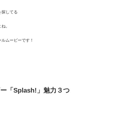
を探してる
よね。
ールムービーです！
「Splash!」魅力３つ