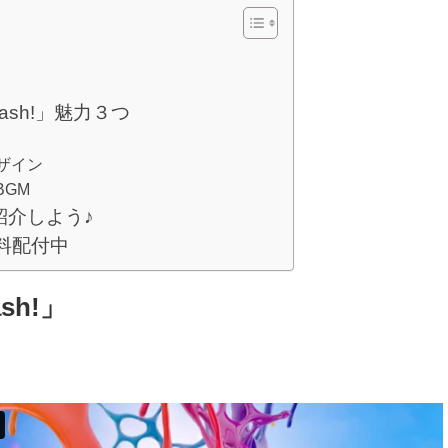
sh!」魅力３つ
ザイン
GM
紹介しよう♪
無料配付中
sh!」