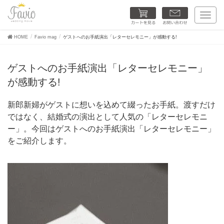
カートを見る
お問い合わせ
T
o
g
HOME
Favio mag
ゲストへのお手紙演出「レターセレモニー」が感動する!
g
l
e
ゲストへのお手紙演出「レターセレモニー」
n
a
が感動する!
v
i
g
新郎新婦がゲストに想いを込めて綴ったお手紙。渡すだけ
a
ではなく、結婚式の演出として人気の「レターセレモニ
t
i
ー」。今回はゲストへのお手紙演出「レターセレモニー」
o
をご紹介します。
n