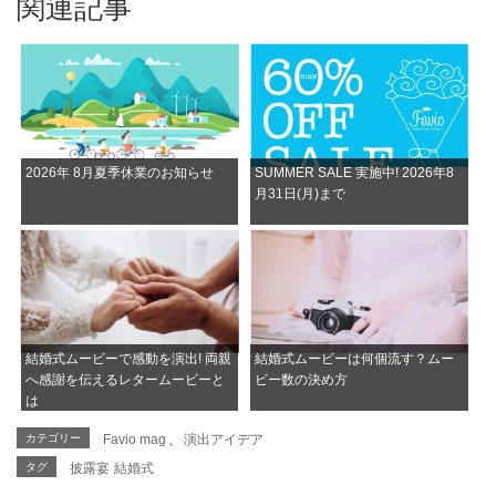
関連記事
2026年 8月夏季休業のお知らせ
SUMMER SALE 実施中! 2026年8
月31日(月)まで
結婚式ムービーで感動を演出! 両親
結婚式ムービーは何個流す？ムー
へ感謝を伝えるレタームービーと
ビー数の決め方
は
カテゴリー
Favio mag
、
演出アイデア
タグ
披露宴
結婚式