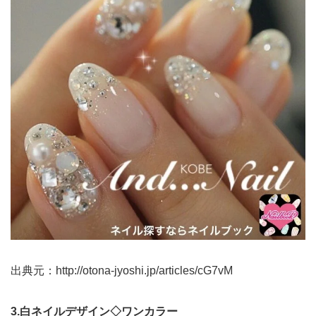
出典元：
http://otona-jyoshi.jp/articles/cG7vM
3.白ネイルデザイン◇ワンカラー