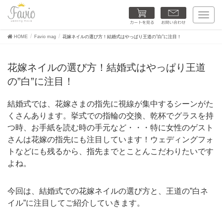
カートを見る
お問い合わせ
T
o
g
HOME
Favio mag
花嫁ネイルの選び方！結婚式はやっぱり王道の”白”に注目！
g
l
e
花嫁ネイルの選び方！結婚式はやっぱり王道
n
a
の”白”に注目！
v
i
g
結婚式では、花嫁さまの指先に視線が集中するシーンがた
a
くさんあります。挙式での指輪の交換、乾杯でグラスを持
t
i
つ時、お手紙を読む時の手元など・・・特に女性のゲスト
o
さんは花嫁の指先にも注目しています！ウェディングフォ
n
トなどにも残るから、指先までとことんこだわりたいです
よね。
今回は、結婚式での花嫁ネイルの選び方と、王道の”白ネ
イル”に注目してご紹介していきます。