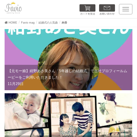
カートを見る
お問い合わせ
T
o
g
HOME
Favio mag
結婚式の人気曲
絢香
g
l
e
n
a
v
i
g
a
【元モー娘】紺野あさ美さん「5年越しの結婚式」で当社プロフィールム
t
i
ービーをご利用いただきました！
o
11月29日
n