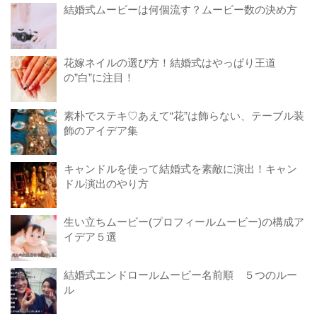
結婚式ムービーは何個流す？ムービー数の決め方
花嫁ネイルの選び方！結婚式はやっぱり王道
の”白”に注目！
素朴でステキ♡あえて“花”は飾らない、テーブル装
飾のアイデア集
キャンドルを使って結婚式を素敵に演出！キャン
ドル演出のやり方
生い立ちムービー(プロフィールムービー)の構成ア
イデア５選
結婚式エンドロールムービー名前順 ５つのルー
ル