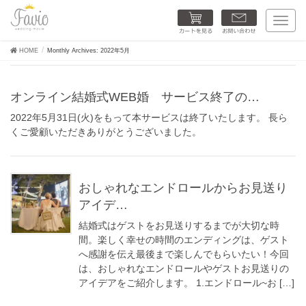
カートを見る
お問い合わせ
T
o
g
HOME
Monthly Archives: 2022年5月
g
l
e
n
オンライン結婚式WEB婚 サービス終了の…
a
v
2022年5月31日(火)をもって本サービスは終了いたします。 長ら
i
くご愛顧いただきありがとうございました。
g
a
t
i
o
おしゃれなエンドロールからお見送り
n
アイデ…
結婚式はゲストをお見送りするまでが大切な時
間。楽しく幸せの時間のエンディングは、ゲスト
へ感謝を伝え最後まで楽しんでもらいたい！今回
は、おしゃれなエンドロールやゲストお見送りの
アイデアをご紹介します。 1.エンドロール~お […]