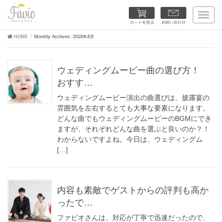
カートを見る
お問い合わせ
T
o
g
HOME
Monthly Archives: 2018年4月
g
l
e
n
ウェディングムービー曲の選び方！
a
おすす…
v
i
ウェディングムービー演出の曲選びは、披露宴の
g
雰囲気を左右するとても大事な要素になります。
a
t
どんな曲でもウェディングムービーのBGMにでき
i
ますが、それぞれどんな曲を選ぶと良いのか？！
o
わからないですよね。今日は、ウェディングム
n
[…]
内容も素敵でゲストからの評判も高か
ったで…
ファビオさんは、対応が丁寧で迅速だったので、