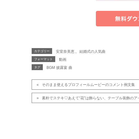
カテゴリー
安室奈美恵
、
結婚式の人気曲
フォーマット
動画
タグ
BGM
披露宴
曲
そのまま使えるプロフィールムービーのコメント例文集
素朴でステキ♡あえて“花”は飾らない、テーブル装飾のア