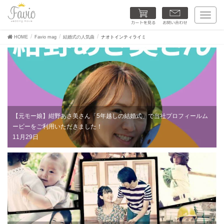
カートを見る
お問い合わせ
T
o
g
HOME
Favio mag
結婚式の人気曲
ナオトインティライミ
g
l
e
n
a
v
i
g
a
【元モー娘】紺野あさ美さん「5年越しの結婚式」で当社プロフィールム
t
i
ービーをご利用いただきました！
o
11月29日
n