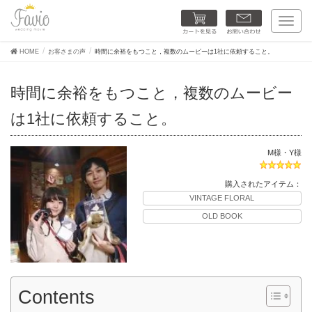
カートを見る
お問い合わせ
T
o
g
HOME
お客さまの声
時間に余裕をもつこと，複数のムービーは1社に依頼すること。
g
l
e
時間に余裕をもつこと，複数のムービー
n
a
は1社に依頼すること。
v
i
g
a
M様・Y様
t
i
購入されたアイテム：
o
VINTAGE FLORAL
n
OLD BOOK
Contents