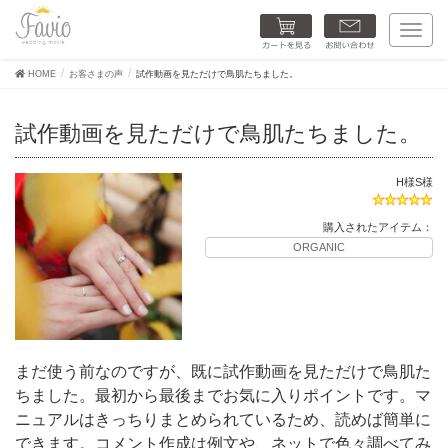
カートを見る
お問い合わせ
T
o
g
HOME
お客さまの声
試作動画を見ただけで鳥肌たちました。
g
l
e
試作動画を見ただけで鳥肌たちました。
n
a
v
H様S様
i
g
a
購入されたアイテム：
t
ORGANIC
i
o
n
まだ使う前なのですが、既に試作動画を見ただけで鳥肌た
ちました。最初から最後までお気に入りポイントです。マ
ニュアルはきっちりまとめられているため、読めば簡単に
できます。コメント作成は例文や、ネットで色々調べてみ