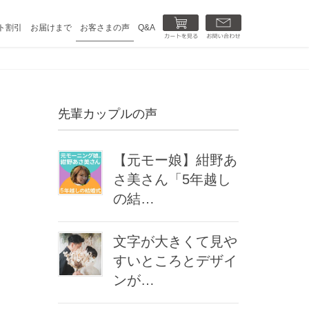
カートを見る
お問い合わせ
ト割引
お届けまで
お客さまの声
Q&A
先輩カップルの声
【元モー娘】紺野あ
さ美さん「5年越し
の結…
文字が大きくて見や
すいところとデザイ
ンが…