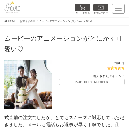
カートを見る
お問い合わせ
T
o
g
HOME
お客さまの声
ムービーのアニメーションがとにかく可愛い♡
g
l
e
ムービーのアニメーションがとにかく可
n
a
愛い♡
v
i
g
a
Y様C様
t
i
購入されたアイテム：
o
Back To The Memories
n
式直前の注文でしたが、とてもスムーズに対応していただ
きました。メールも電話もお返事が早く丁寧でした。仕上