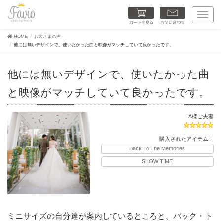
カートを見る
お問い合わせ
T
o
g
HOME
お客さまの声
g
他には無いデザインで、使いたかった曲と映像がマッチしていて良かったです。
l
e
n
他には無いデザインで、使いたかった曲
a
v
と映像がマッチしていて良かったです。
i
g
a
t
A様ご夫妻
i
o
購入されたアイテム：
n
Back To The Memories
SHOW TIME
ミニサイズの自分達が案内しているところと、バック・ト